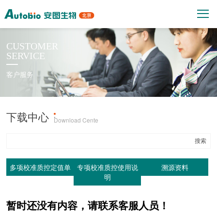
CUSTOMER
SERVICE
客户服务
下载中心
产品上机参数
·
Download Cente
多项校准质控定值单
专项校准质控使用说
溯源资料
明
暂时还没有内容，请联系客服人员！